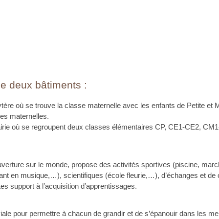
e deux bâtiments :
ytère où se trouve la classe maternelle avec les enfants de Petite e
 des maternelles.
Mairie où se regroupent deux classes élémentaires CP, CE1-CE2, CM
ouverture sur le monde, propose des activités sportives (piscine, march
nant en musique,…), scientifiques (école fleurie,…), d’échanges et d
tes support à l’acquisition d’apprentissages.
viale pour permettre à chacun de grandir et de s’épanouir dans les me